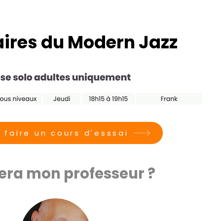
aires du Modern Jazz
 faire un cours d'esssai
sera mon professeur ?