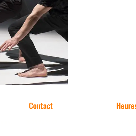
Contact
Heures
maure,
06 75 92 35 03
Lun. Mar
ecolesabarot@orange.fr
Jeu. Ven