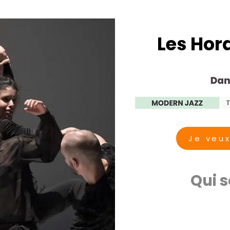
Les Hor
Je veux
Qui 