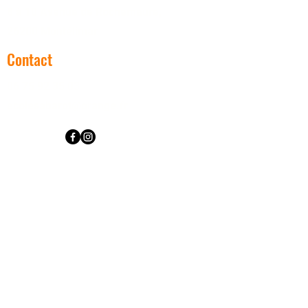
8 à 10 Avenue de Rochemaure,
26200 Montélimar
Contact
06 75 92 35 03
ecolesabarot@orange.fr
Heures d'ouverture
Lun. Mar. Jeu. Ven.
16h00 - 22h00
Mercredi
10h30 - 22h00
Samedi -Dimanche