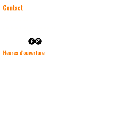
Contact
06 75 92 35 03
ecolesabarot@orange.fr
Heures d'ouverture
Lun. Mar. Jeu. Ven.
16h00 - 22h00
Mercredi
10h30 - 22h00
Samedi -Dimanche
FERMÉ
NOUS TROUVEZ !